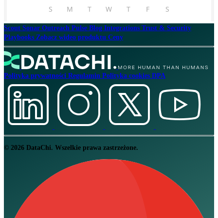
Scout
Sonar
Outreach
Pulse
Blog
Integrations
Trust & Security
Playbooks
Zobacz wideo produktu
Ceny
Polityka prywatności
Regulamin
Polityka cookies
DPA
© 2026 DataChi. Wszelkie prawa zastrzeżone.