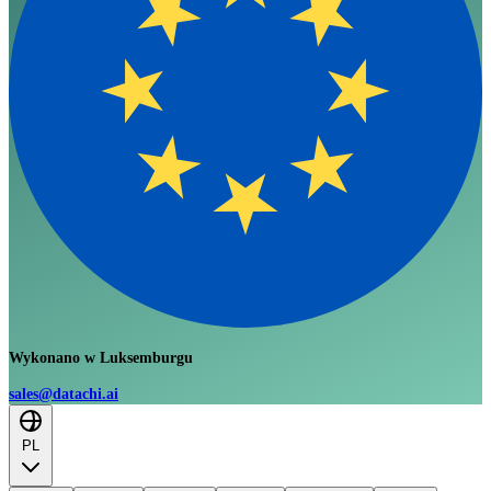
Wykonano w Luksemburgu
sales@datachi.ai
PL