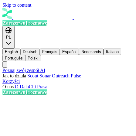
Skip to content
Zarezerwuj rozmowę
PL
English
Deutsch
Français
Español
Nederlands
Italiano
Português
Polski
Poznaj swój zespół AI
Jak to działa
Scout
Sonar
Outreach
Pulse
Korzyści
O nas
O DataChi
Prasa
Zarezerwuj rozmowę