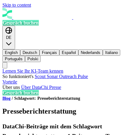
Skip to content
Gespräch buchen
DE
English
Deutsch
Français
Español
Nederlands
Italiano
Português
Polski
Lernen Sie Ihr KI-Team kennen
So funktioniert's
Scout
Sonar
Outreach
Pulse
Vorteile
Über uns
Über DataChi
Presse
Gespräch buchen
Blog
/
Schlagwort: Presseberichterstattung
Presseberichterstattung
DataChi-Beiträge mit dem Schlagwort