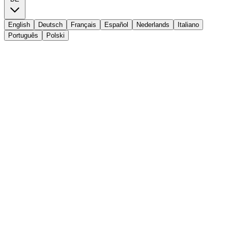
English
Deutsch
Français
Español
Nederlands
Italiano
Português
Polski