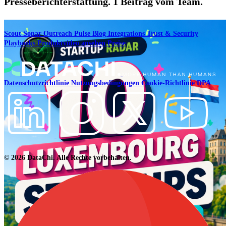
Presseberichterstattung. 1 Beitrag vom Team.
Scout
Sonar
Outreach
Pulse
Blog
Integrations
Trust & Security
Playbooks
Produktvideo ansehen
Preise
Datenschutzrichtlinie
Nutzungsbedingungen
Cookie-Richtlinie
DPA
© 2026 DataChi. Alle Rechte vorbehalten.