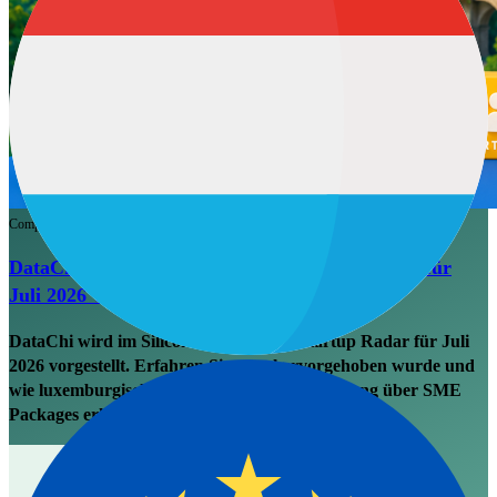
Company
Presseberichterstattung
Gründer-Notiz
DataChi im Silicon Luxembourg Startup Radar für
Juli 2026 vorgestellt
DataChi wird im Silicon Luxembourg Startup Radar für Juli
2026 vorgestellt. Erfahren Sie, was hervorgehoben wurde und
wie luxemburgische KMUs 70 % Rückerstattung über SME
Packages erhalten.