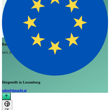
Rai Chadee
Jul 6, 2026
Hergestellt in Luxemburg
sales@datachi.ai
DE