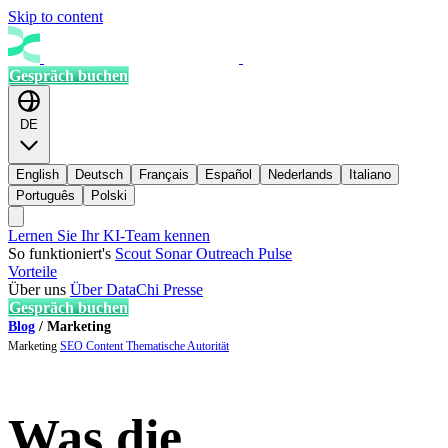
Skip to content
Gespräch buchen
DE
English
Deutsch
Français
Español
Nederlands
Italiano
Português
Polski
Lernen Sie Ihr KI-Team kennen
So funktioniert's
Scout
Sonar
Outreach
Pulse
Vorteile
Über uns
Über DataChi
Presse
Gespräch buchen
Blog
/
Marketing
Marketing
SEO
Content
Thematische Autorität
Was die