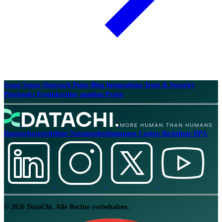
Scout
Sonar
Outreach
Pulse
Blog
Integrations
Trust & Security
Playbooks
Produktvideo ansehen
Preise
Datenschutzrichtlinie
Nutzungsbedingungen
Cookie-Richtlinie
DPA
© 2026 DataChi. Alle Rechte vorbehalten.