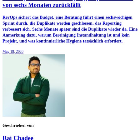
von sechs Monaten zurückfällt
RevOps sichert das Budget, eine Beratung führt einen sechswöchigen
Sprint durch, die Duplikate werden geschlossen, das Reporting
verbessert sich. Sechs Monate später sind die Duplikate wieder da. Eine
Anmerkung dazu, warum Bereinigung Instandhaltung ist und kein
Projekt, und was kontinuierliche Hygiene tatsächlich erfordert.
May 18, 2026
Geschrieben von
Rai Chadee