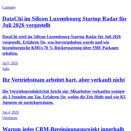
Company
DataChi im Silicon Luxembourg Startup Radar für
Juli 2026 vorgestellt
DataChi wird im Silicon Luxembourg Startup Radar für Juli 2026
vorgestellt. Erfahren Sie, was hervorgehoben wurde und wie
luxemburgische KMUs 70 % Rückerstattung über SME Packages
erhalten.
Jul 6, 2026
Sales
Ihr Vertriebsteam arbeitet hart, aber verkauft nicht
Die Vertriebsproduktivität bricht ein: Mitarbeiter verkaufen weniger
als 3 Stunden am Tag. Erfahren Sie, wohin die Zeit fließt und wie KI-
Agenten sie zurückgewinnen.
Jun 4, 2026
Operations
Warum jedes CRM-Bereinigungsprojekt innerhalb