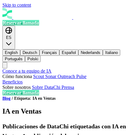
Skip to content
Reservar llamada
ES
English
Deutsch
Français
Español
Nederlands
Italiano
Português
Polski
Conoce a tu equipo de IA
Cómo funciona
Scout
Sonar
Outreach
Pulse
Beneficios
Sobre nosotros
Sobre DataChi
Prensa
Reservar llamada
Blog
/
Etiqueta: IA en Ventas
IA en Ventas
Publicaciones de DataChi etiquetadas con IA en