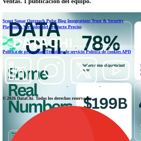
Ventas. 1 publicación del equipo.
Scout
Sonar
Outreach
Pulse
Blog
Integrations
Trust & Security
Playbooks
Ver video del producto
Precios
Política de privacidad
Términos de servicio
Política de cookies
APD
© 2026 DataChi. Todos los derechos reservados.