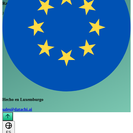
Rai Chadee
Jun 4, 2026
Hecho en Luxemburgo
sales@datachi.ai
ES