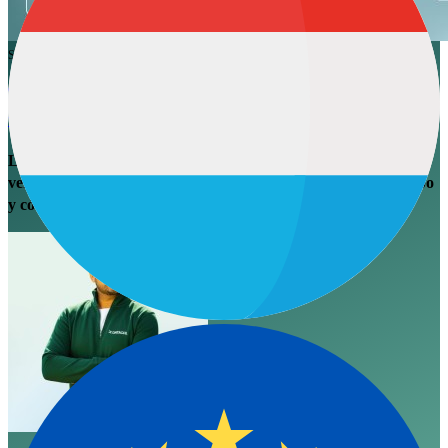
Sales
Inteligencia de Ventas
IA en Ventas
Tu equipo de ventas trabaja duro, pero no está
vendendo
La productividad de ventas se hunde: los representantes
venden menos de 3 horas al día. Descubre a dónde va su tempo
y cómo los agentes de IA lo recuperan.