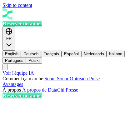
Skip to content
Réserver un appel
FR
English
Deutsch
Français
Español
Nederlands
Italiano
Português
Polski
Voir l'équipe IA
Comment ça marche
Scout
Sonar
Outreach
Pulse
Avantages
À propos
À propos de DataChi
Presse
Réserver un appel