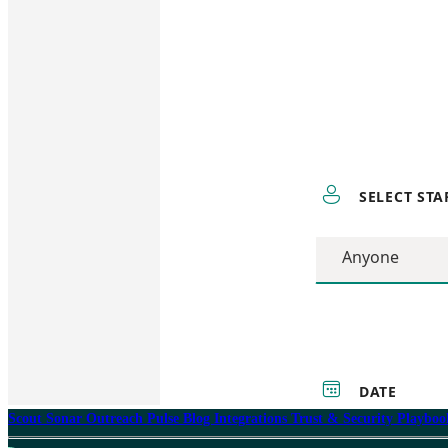
Scout
Sonar
Outreach
Pulse
Blog
Integrations
Trust & Security
Playbo