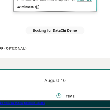
oks
Voir la vidéo produit
Tarifs