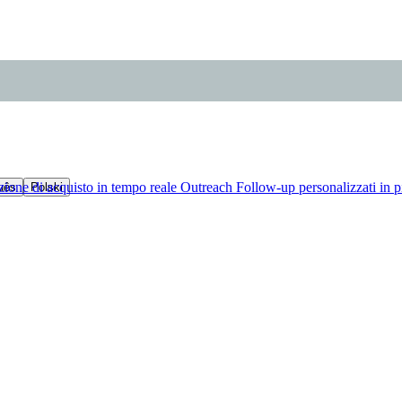
zione di acquisto in tempo reale
Outreach
Follow-up personalizzati in p
uês
Polski