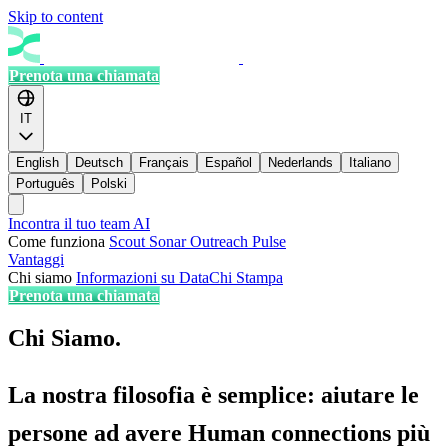
Skip to content
Prenota una chiamata
IT
English
Deutsch
Français
Español
Nederlands
Italiano
Português
Polski
Incontra il tuo team AI
Come funziona
Scout
Sonar
Outreach
Pulse
Vantaggi
Chi siamo
Informazioni su DataChi
Stampa
Prenota una chiamata
Chi Siamo.
La nostra filosofia è semplice: aiutare le
persone ad avere
Human connections
più