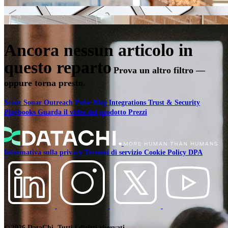
Ancora nessun articolo in
questo reparto
Prova un altro filtro —
oppure torna presto.
Scout
Sonar
Outreach
Pulse
Blog
Integrations
Trust & Security
Playbooks
Guarda il video del prodotto
Prezzi
Informativa sulla privacy
Termini di servizio
Cookie Policy
DPA
Sales
Sales Intelligence
IA per le Vendite
© 2026 DataChi. Tutti i diritti riservati.