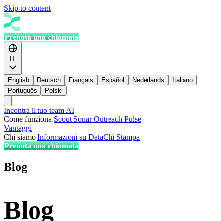
Skip to content
Prenota una chiamata
IT
English
Deutsch
Français
Español
Nederlands
Italiano
Português
Polski
Incontra il tuo team AI
Come funziona
Scout
Sonar
Outreach
Pulse
Vantaggi
Chi siamo
Informazioni su DataChi
Stampa
Prenota una chiamata
Blog
Blog