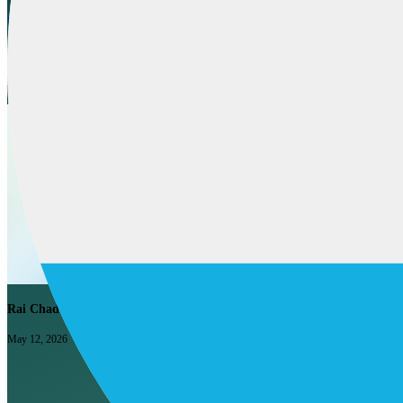
Wat thematische autoriteit in B2B-contentprogramma's 
De meeste B2B-contentrankings storten niet in door algoritme-up
juiste URL's kijkt. Een notitie over wat haar werkelijk herbouwt
Rai Chadee
May 12, 2026