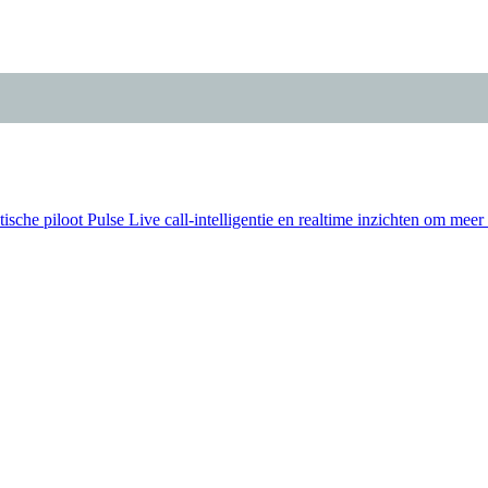
ische piloot
Pulse
Live call-intelligentie en realtime inzichten om meer 