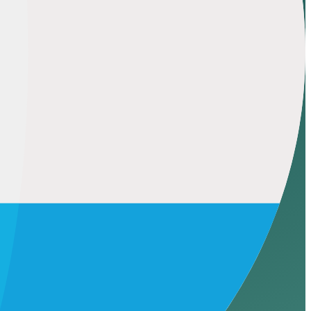
r AI gegenereerde opvulling de rest verdunt, en niemand naar de