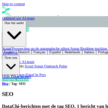
Skip to content
Ontmoet uw AI-team
Hoe het werkt
Gesprek boeken
NL
Scout
Prospecting op de automatische piloot
Sonar
Realtime tracking
English
Deutsch
Français
Español
Nederlands
Italiano
Portug
Voordelen
Over ons
Ontmoet uw AI-team
Hoe het werkt
Scout
Sonar
Outreach
Pulse
Voordelen
Over ons
Over DataChi
Pers
Over DataChi
Pers
Gesprek boeken
Blog
/
Tag: SEO
SEO
DataChi-berichten met de tag SEO. 1 bericht van h