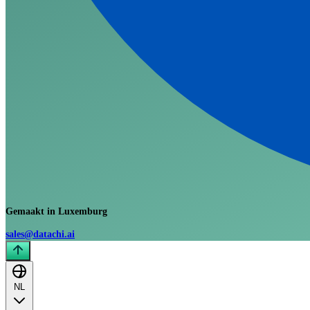
Gemaakt in Luxemburg
sales@datachi.ai
NL