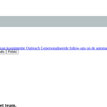
 van koopintentie
Outreach
Gepersonaliseerde follow-ups op de automat
uês
Polski
et team.