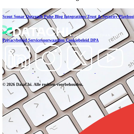
Scout
Sonar
Outreach
Pulse
Blog
Integrations
Trust & Security
Playbo
Privacybeleid
Servicevoorwaarden
Cookiebeleid
DPA
© 2026 DataChi. Alle rechten voorbehouden.