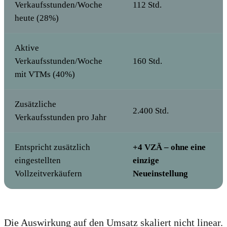
Verkaufsstunden/Woche
112 Std.
heute (28%)
Aktive
Verkaufsstunden/Woche
160 Std.
mit VTMs (40%)
Zusätzliche
2.400 Std.
Verkaufsstunden pro Jahr
Entspricht zusätzlich
+4 VZÄ – ohne eine
eingestellten
einzige
Vollzeitverkäufern
Neueinstellung
Die Auswirkung auf den Umsatz skaliert nicht linear.