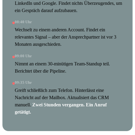
LinkedIn und Google. Findet nichts Überzeugendes, um
ein Gespräch darauf aufzubauen.
08:40 Uhr
Wechselt zu einem anderen Account. Findet ein
relevantes Signal – aber der Ansprechpartner ist vor 3
Monaten ausgeschieden.
09:00 Uhr
Nimmt an einem 30-minütigen Team-Standup teil.
Berichtet über die Pipeline.
09:35 Uhr
Greift schließlich zum Telefon. Hinterlässt eine
Nachricht auf der Mailbox. Aktualisiert das CRM
manuell.
Zwei Stunden vergangen. Ein Anruf
getätigt.