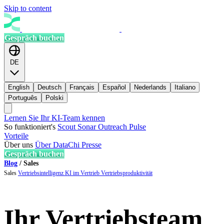
Skip to content
Gespräch buchen
DE
English
Deutsch
Français
Español
Nederlands
Italiano
Português
Polski
Lernen Sie Ihr KI-Team kennen
So funktioniert's
Scout
Sonar
Outreach
Pulse
Vorteile
Über uns
Über DataChi
Presse
Gespräch buchen
Blog
/
Sales
Sales
Vertriebsintelligenz
KI im Vertrieb
Vertriebsproduktivität
Ihr Vertriebsteam