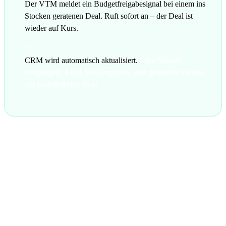
Der VTM meldet ein Budgetfreigabesignal bei einem ins
Stocken geratenen Deal. Ruft sofort an – der Deal ist
wieder auf Kurs.
08:45 Uhr
CRM wird automatisch aktualisiert.
Eine Stunde
vergangen. Ein Live-Gespräch, eine gebuchte Demo,
ein reaktivierter Deal.
Lernen Sie Ihre KI
Virtual Team Mates
kennen