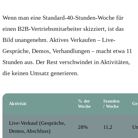
Wenn man eine Standard-40-Stunden-Woche für
einen B2B-Vertriebsmitarbeiter skizziert, ist das
Bild unangenehm. Aktives Verkaufen – Live-
Gespräche, Demos, Verhandlungen – macht etwa 11
Stunden aus. Der Rest verschwindet in Aktivitäten,
die keinen Umsatz generieren.
% der
Stunden
Aktivität
Ge
Woche
/ Woche
Live-Verkauf (Gespräche,
28%
11,2
Um
Demos, Abschluss)