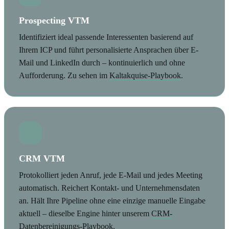
Prospecting VTM
Identifiziert ideal passende Interessenten basierend auf
Ihrem ICP und führt personalisierte Ansprachen über E-
Mail und LinkedIn durch – kontinuierlich und ohne
Aufforderung. Zu sehen im
Kaltakquise-Playbook
.
CRM VTM
Protokolliert jeden Anruf, jede E-Mail und jedes Meeting
automatisch. Reichert Kontakt- und Unternehmensdaten
an. Hält Ihre Pipeline ohne eine einzige manuelle Eingabe
aktuell – dieselbe Engine hinter unserem
CRM-
Datenbereinigungs-Playbook
.