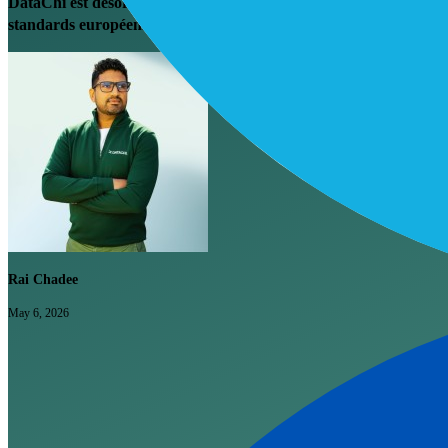
DataChi est désormais disponible. Six coéquipiers IA spécialisés p
standards européens pour les équipes commerciales B2B.
Rai Chadee
May 6, 2026