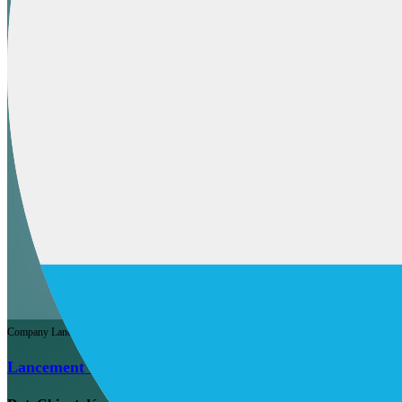
Company
Lancement de Produit
IA Vente
Lancement de DataChi au Luxembourg : une plateforme 