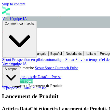
Skip to content
Voir l'équipe IA
Comment ça marche
Réserver un appel
FR
English
Deutsch
Français
Español
Nederlands
Italiano
Portug
Scout
Prospection en pilote automatique
Sonar
Suivi en temps réel de 
Voir l'équipe IA
Avantages
Comment ça marche
Scout
Sonar
Outreach
Pulse
À propos
Avantages
À propos
À propos de DataChi
Presse
Réserver un appel
Blog
/
Étiquette : Lancement de Produit
À propos de DataChi
Presse
Lancement de Produit
Articles DataChi étiquetés Lancement de Produit. 1 