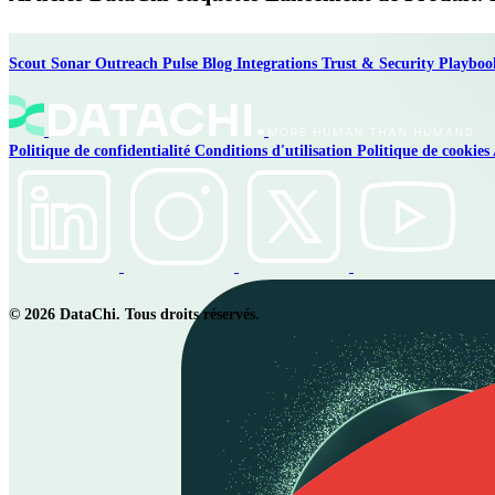
Scout
Sonar
Outreach
Pulse
Blog
Integrations
Trust & Security
Playbo
Politique de confidentialité
Conditions d'utilisation
Politique de cookies
© 2026 DataChi. Tous droits réservés.