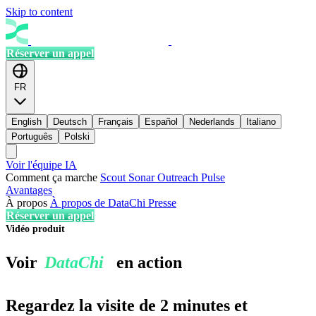
Skip to content
Réserver un appel
FR
English
Deutsch
Français
Español
Nederlands
Italiano
Português
Polski
Voir l'équipe IA
Comment ça marche
Scout
Sonar
Outreach
Pulse
Avantages
À propos
À propos de DataChi
Presse
Réserver un appel
Vidéo produit
Voir
DataChi
en action
Regardez la visite de 2 minutes et