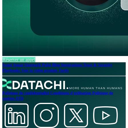
Réserver un appel
Scout
Sonar
Outreach
Pulse
Blog
Integrations
Trust & Security
Playbooks
Voir la vidéo produit
Tarifs
Politique de confidentialité
Conditions d'utilisation
Politique de
cookies
ATD