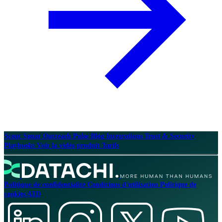
Scout
Sonar
Outreach
Pulse
Blog
Integrations
Trust & Security
Playbooks
Voir la vidéo produit
Tarifs
Politique de confidentialité
Conditions d'utilisation
Politique de
cookies
ATD