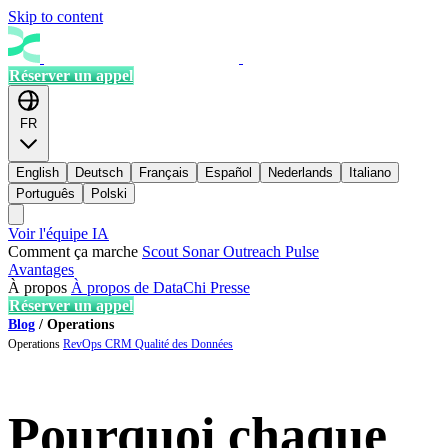
Skip to content
Réserver un appel
FR
English
Deutsch
Français
Español
Nederlands
Italiano
Português
Polski
Voir l'équipe IA
Comment ça marche
Scout
Sonar
Outreach
Pulse
Avantages
À propos
À propos de DataChi
Presse
Réserver un appel
Blog
/
Operations
Operations
RevOps
CRM
Qualité des Données
Pourquoi chaque