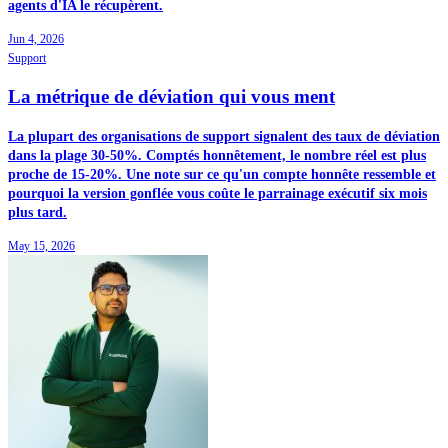
agents d'IA le récupèrent.
Jun 4, 2026
Support
La métrique de déviation qui vous ment
La plupart des organisations de support signalent des taux de déviation
dans la plage 30-50%. Comptés honnêtement, le nombre réel est plus
proche de 15-20%. Une note sur ce qu'un compte honnête ressemble et
pourquoi la version gonflée vous coûte le parrainage exécutif six mois
plus tard.
May 15, 2026