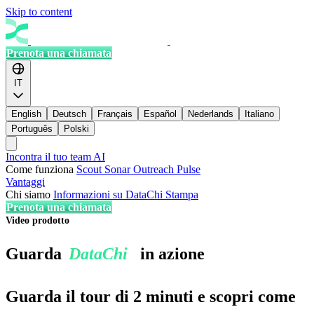
Skip to content
Prenota una chiamata
IT
English
Deutsch
Français
Español
Nederlands
Italiano
Português
Polski
Incontra il tuo team AI
Come funziona
Scout
Sonar
Outreach
Pulse
Vantaggi
Chi siamo
Informazioni su DataChi
Stampa
Prenota una chiamata
Video prodotto
Guarda
DataChi
in azione
Guarda il tour di 2 minuti e scopri come