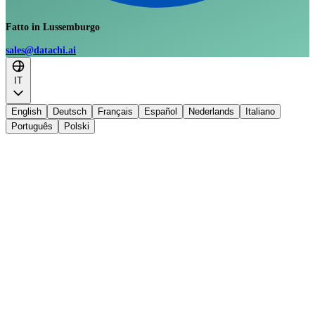
Fatto in Lussemburgo
sales@datachi.ai
IT
English
Deutsch
Français
Español
Nederlands
Italiano
Português
Polski