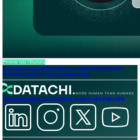
Prenota una chiamata
Scout
Sonar
Outreach
Pulse
Blog
Integrations
Trust & Security
Playbooks
Guarda il video del prodotto
Prezzi
Informativa sulla privacy
Termini di servizio
Cookie Policy
DPA