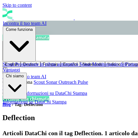
Skip to content
Incontra il tuo team AI
Come funziona
Prenota una chiamata
IT
Scout
Prospezione in pilota automatico
Sonar
Monitoraggio dell'inten
English
Deutsch
Français
Español
Nederlands
Italiano
Portug
Vantaggi
Chi siamo
Incontra il tuo team AI
Come funziona
Scout
Sonar
Outreach
Pulse
Vantaggi
Chi siamo
Informazioni su DataChi
Stampa
Prenota una chiamata
Informazioni su DataChi
Stampa
Blog
/
Tag: Deflection
Deflection
Articoli DataChi con il tag Deflection. 1 articolo da