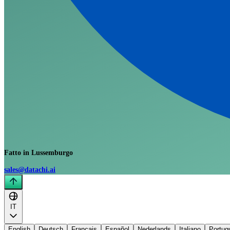
Fatto in Lussemburgo
sales@datachi.ai
IT
English
Deutsch
Français
Español
Nederlands
Italiano
Portug