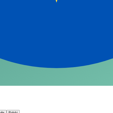
uês
Polski