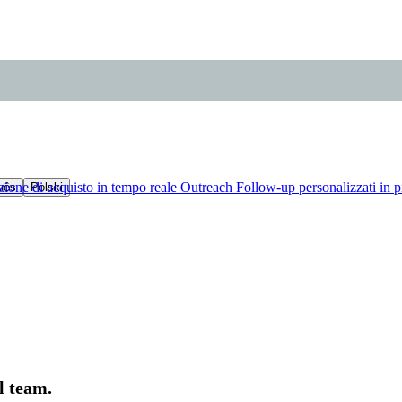
zione di acquisto in tempo reale
Outreach
Follow-up personalizzati in p
uês
Polski
l team.