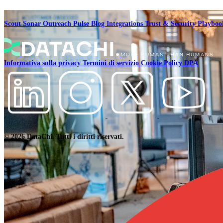
Scout
Sonar
Outreach
Pulse
Blog
Integrations
Trust & Security
Playbo
Informativa sulla privacy
Termini di servizio
Cookie Policy
DPA
© 2026 DataChi. Tutti i diritti riservati.