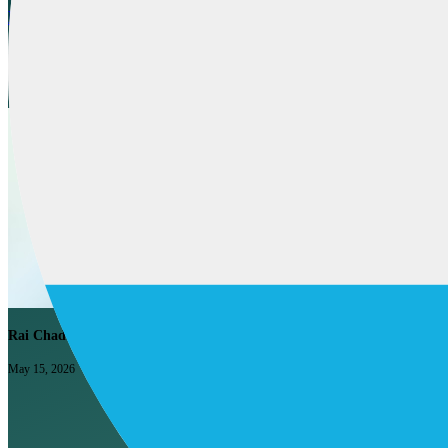
La metrica di deflection che ti mente
La maggior parte delle organizzazioni di supporto riporta tassi 
conteggio onesto e perché la versione gonfiata ti costa lo sponsor 
Rai Chadee
May 15, 2026