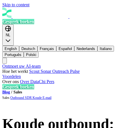
Skip to content
Gesprek boeken
NL
English
Deutsch
Français
Español
Nederlands
Italiano
Português
Polski
Ontmoet uw AI-team
Hoe het werkt
Scout
Sonar
Outreach
Pulse
Voordelen
Over ons
Over DataChi
Pers
Gesprek boeken
Blog
/
Sales
Sales
Outbound
SDR
Koude E-mail
Koude outbound: