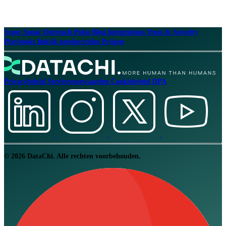
Scout
Sonar
Outreach
Pulse
Blog
Integrations
Trust & Security
Playbooks
Bekijk productvideo
Prijzen
Privacybeleid
Servicevoorwaarden
Cookiebeleid
DPA
© 2026 DataChi. Alle rechten voorbehouden.