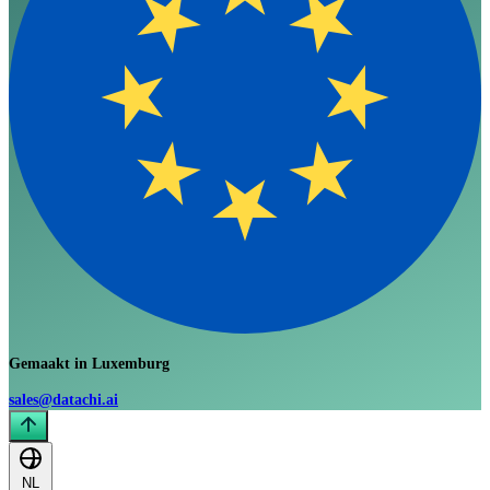
Gemaakt in Luxemburg
sales@datachi.ai
NL