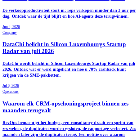
De verkoopproductiviteit stort in: reps verkopen minder dan 3 uur per
dag. Ontdek waar de tijd blijft en hoe AI-agents deze terugwinnen.
Jun 4, 2026
Company
DataChi belicht in Silicon Luxembourgs Startup
Radar van juli 2026
DataChi wordt belicht in Silicon Luxembourgs Startup Radar van juli
2026. Ontdek wat er werd uitgelicht en hoe u 70% cashback kunt
krijgen via de SME-pakketten.
Jul 6, 2026
Operations
Waarom elk CRM-opschoningsproject binnen zes
maanden terugvalt
RevOps bemachtigt het budget, een consultancy draait een sprint van
zes weken, de duplicaten worden gesloten, de rapportage verbetert. Zes
maanden later zijn de duplicaten terug. Een notitie over waarom