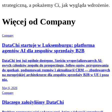
strategiczną
, a pokażemy Ci, jak wygląda wdrożenie.
Więcej od Company
Company
DataChi startuje w Luksemburgu: platforma
agentów AI dla zespołów sprzedaży B2B
DataChi jest już ogólnie dostępne. Sześciu wyspecjalizowanych AI-
owych członków zespołu do prospectingu, follow-upów, przygotowania
do spotkań, podsumowań rozmów i aktualizacji CRM — zbudowanych
na europejskiej architekturze dla zespołów sprzedaży B2B w UE i poza
nią.
May 6, 2026
Company
Dlaczego założyliśmy DataChi