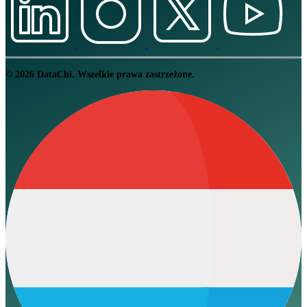
© 2026 DataChi. Wszelkie prawa zastrzeżone.