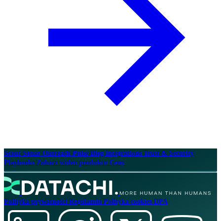
Scout
Sonar
Outreach
Pulse
Blog
Integrations
Trust & Security
Playbooks
Zobacz wideo produktu
Ceny
Polityka prywatności
Regulamin
Polityka cookies
DPA