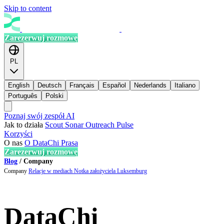
Skip to content
Zarezerwuj rozmowę
PL
English
Deutsch
Français
Español
Nederlands
Italiano
Português
Polski
Poznaj swój zespół AI
Jak to działa
Scout
Sonar
Outreach
Pulse
Korzyści
O nas
O DataChi
Prasa
Zarezerwuj rozmowę
Blog
/
Company
Company
Relacje w mediach
Notka założyciela
Luksemburg
DataChi