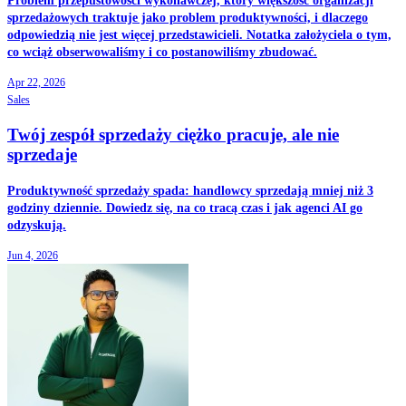
Problem przepustowości wykonawczej, który większość organizacji
sprzedażowych traktuje jako problem produktywności, i dlaczego
odpowiedzią nie jest więcej przedstawicieli. Notatka założyciela o tym,
co wciąż obserwowaliśmy i co postanowiliśmy zbudować.
Apr 22, 2026
Sales
Twój zespół sprzedaży ciężko pracuje, ale nie
sprzedaje
Produktywność sprzedaży spada: handlowcy sprzedają mniej niż 3
godziny dziennie. Dowiedz się, na co tracą czas i jak agenci AI go
odzyskują.
Jun 4, 2026