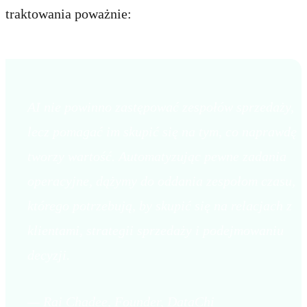
traktowania poważnie:
AI nie powinno zastępować zespołów sprzedaży,
lecz pomagać im skupić się na tym, co naprawdę
tworzy wartość. Automatyzując pewne zadania
operacyjne, dążymy do oddania zespołom czasu,
którego potrzebują, by skupić się na relacjach z
klientami, strategii sprzedaży i podejmowaniu
decyzji.
— Rai Chadee, Founder, DataChi