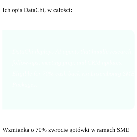
Ich opis DataChi, w całości:
DataChi deploys AI agents that handle research,
follow-ups, meeting prep, and CRM updates.
Eligible for 70% cash back via Luxembourg SME
Packages.
Wzmianka o 70% zwrocie gotówki w ramach SME