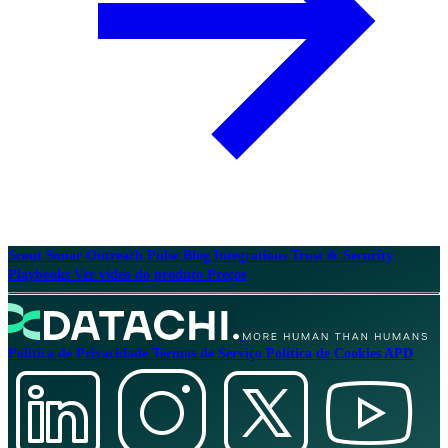
Scout
Sonar
Outreach
Pulse
Blog
Integrations
Trust & Security
Playbooks
Ver vídeo do produto
Preços
Política de Privacidade
Termos de Serviço
Política de Cookies
APD