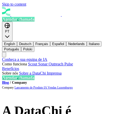
Skip to content
Agendar chamada
PT
English
Deutsch
Français
Español
Nederlands
Italiano
Português
Polski
Conheça a sua equipa de IA
Como funciona
Scout
Sonar
Outreach
Pulse
Benefícios
Sobre nós
Sobre a DataChi
Imprensa
Agendar chamada
Blog
/
Company
Company
Lançamento de Produto
IA Vendas
Luxemburgo
A DataChi é