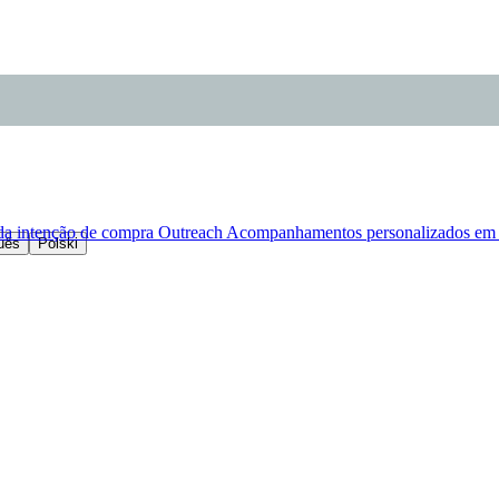
da intenção de compra
Outreach
Acompanhamentos personalizados em p
uês
Polski