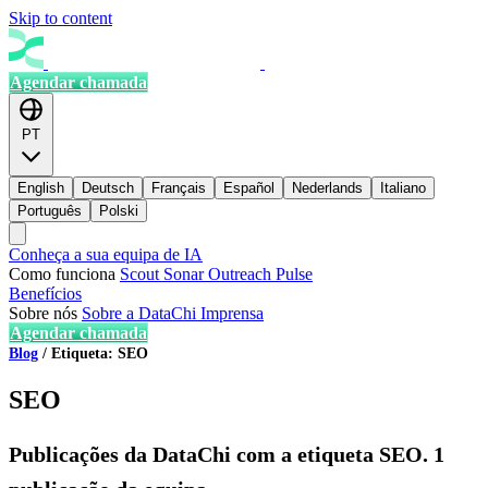
Skip to content
Agendar chamada
PT
English
Deutsch
Français
Español
Nederlands
Italiano
Português
Polski
Conheça a sua equipa de IA
Como funciona
Scout
Sonar
Outreach
Pulse
Benefícios
Sobre nós
Sobre a DataChi
Imprensa
Agendar chamada
Blog
/
Etiqueta: SEO
SEO
Publicações da DataChi com a etiqueta SEO. 1