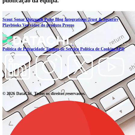
publicação da equipa.
Scout
Sonar
Outreach
Pulse
Blog
Integrations
Trust & Security
Playbooks
Ver vídeo do produto
Preços
Política de Privacidade
Termos de Serviço
Política de Cookies
APD
© 2026 DataChi. Todos os direitos reservados.