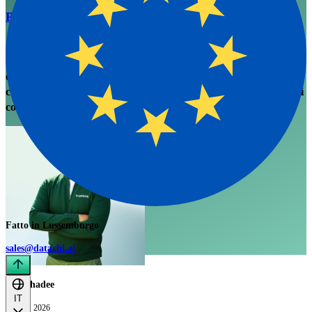
Perché abbiamo creato DataChi
Il problema di capacità di esecuzione che la maggior parte delle
organizzazioni vendite tratta come un problema di produttività,
e perché la risposta non è più rep. Una nota del founder su ciò
che abbiamo continuato a osservare e ciò che abbiamo deciso di
costruire.
Fatto in Lussemburgo
sales@datachi.ai
Rai Chadee
IT
Apr 22, 2026