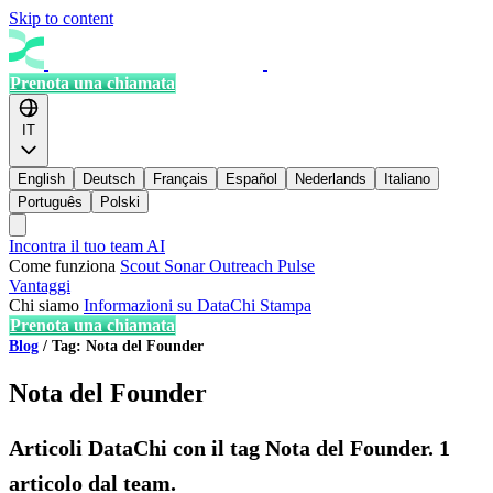
Skip to content
Prenota una chiamata
IT
English
Deutsch
Français
Español
Nederlands
Italiano
Português
Polski
Incontra il tuo team AI
Come funziona
Scout
Sonar
Outreach
Pulse
Vantaggi
Chi siamo
Informazioni su DataChi
Stampa
Prenota una chiamata
Blog
/
Tag: Nota del Founder
Nota del Founder
Articoli DataChi con il tag Nota del Founder. 1
articolo dal team.