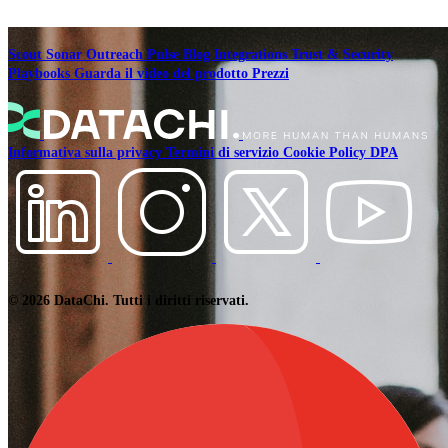
Scout
Sonar
Outreach
Pulse
Blog
Integrations
Trust & Security
Playbooks
Guarda il video del prodotto
Prezzi
Informativa sulla privacy
Termini di servizio
Cookie Policy
DPA
© 2026 DataChi. Tutti i diritti riservati.