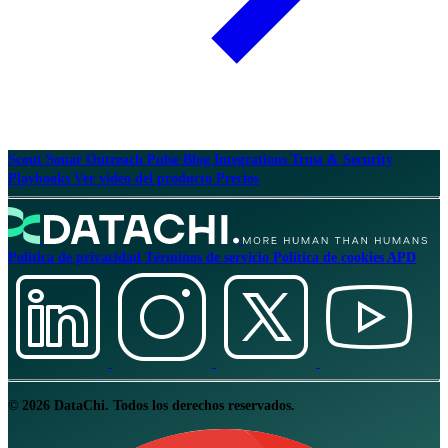
Scout
Sonar
Outreach
Pulse
Blog
Integrations
Trust & Security
Playbooks
Ver video del producto
Precios
Política de privacidad
Términos de servicio
Política de cookies
APD
© 2026 DataChi. Todos los derechos reservados.