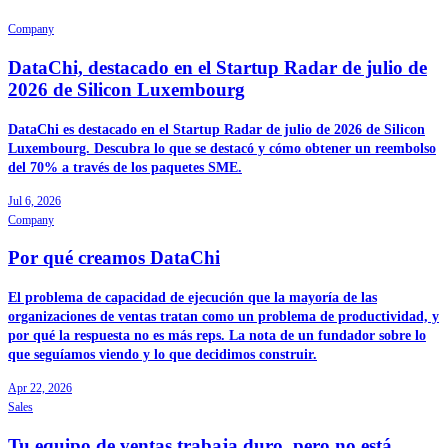
Company
DataChi, destacado en el Startup Radar de julio de
2026 de Silicon Luxembourg
DataChi es destacado en el Startup Radar de julio de 2026 de Silicon
Luxembourg. Descubra lo que se destacó y cómo obtener un reembolso
del 70% a través de los paquetes SME.
Jul 6, 2026
Company
Por qué creamos DataChi
El problema de capacidad de ejecución que la mayoría de las
organizaciones de ventas tratan como un problema de productividad, y
por qué la respuesta no es más reps. La nota de un fundador sobre lo
que seguíamos viendo y lo que decidimos construir.
Apr 22, 2026
Sales
Tu equipo de ventas trabaja duro, pero no está