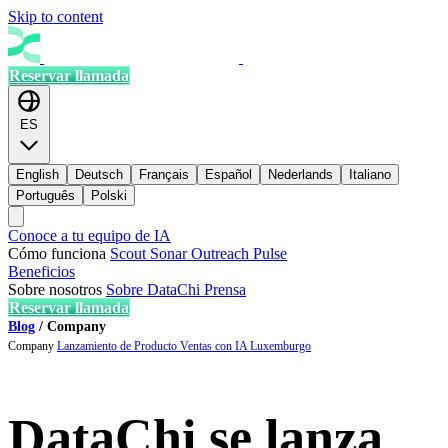
Skip to content
Reservar llamada
ES
English
Deutsch
Français
Español
Nederlands
Italiano
Português
Polski
Conoce a tu equipo de IA
Cómo funciona
Scout
Sonar
Outreach
Pulse
Beneficios
Sobre nosotros
Sobre DataChi
Prensa
Reservar llamada
Blog
/
Company
Company
Lanzamiento de Producto
Ventas con IA
Luxemburgo
DataChi se lanza