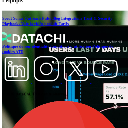
l'équipe.
Scout
Sonar
Outreach
Pulse
Blog
Integrations
Trust & Security
Playbooks
Voir la vidéo produit
Tarifs
Politique de confidentialité
Conditions d'utilisation
Politique de
cookies
ATD
© 2026 DataChi. Tous droits réservés.