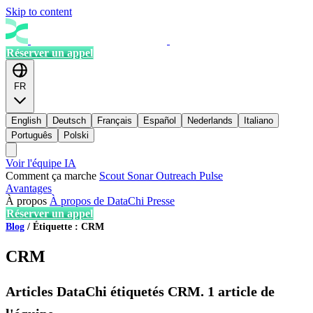
Skip to content
Réserver un appel
FR
English
Deutsch
Français
Español
Nederlands
Italiano
Português
Polski
Voir l'équipe IA
Comment ça marche
Scout
Sonar
Outreach
Pulse
Avantages
À propos
À propos de DataChi
Presse
Réserver un appel
Blog
/
Étiquette : CRM
CRM
Articles DataChi étiquetés CRM. 1 article de