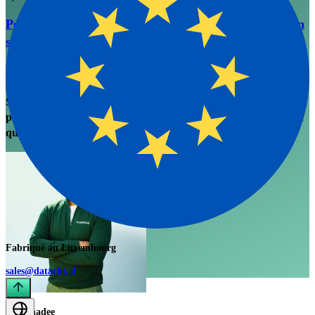
Pourquoi chaque projet de nettoyage CRM régresse en
six mois
RevOps atterrit le budget, une consultance exécute un sprint de
six semaines, les doublons se ferment, la rapportage s'améliore.
Six mois plus tard les doublons sont de retour. Une note sur
pourquoi le nettoyage est une maintenance, pas un projet, et ce
qu'une hygiène continue exige vraiment.
Fabriqué au Luxembourg
sales@datachi.ai
Rai Chadee