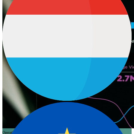
Operations
RevOps
CRM